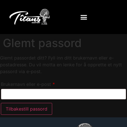
Glemt passord
Glemt passordet ditt? Fyll inn ditt brukernavn eller e-
postadresse. Du vil motta en lenke for å opprette et nytt
passord via e-post.
Brukernavn eller e-post
*
Tilbakestill passord